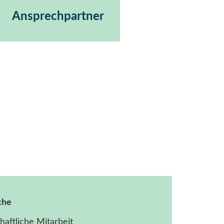
Ansprechpartner
che
aftliche Mitarbeit