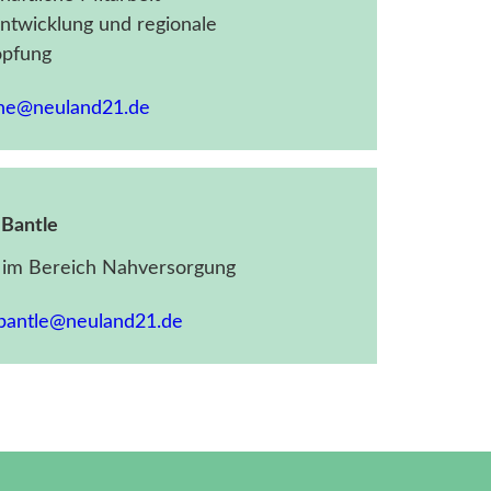
ntwicklung und regionale
pfung
che@neuland21.de
 Bantle
t im Bereich Nahversorgung
.bantle@neuland21.de