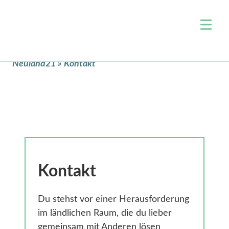
Über uns
Neuland21
»
Kontakt
Team
Themen
Jobs
Wohnen & Raumentwicklung
Events
Arbeit & Wirtschaft
Projekte
Mobilität
Blog
Zivilgesellschaft & Ehrenamt
Kontakt
Verwaltung & Open Data
Kontakt
Digitale Bildung
Klimaschutz & Nachhaltigkeit
Du stehst vor einer Herausforderung
Nahversorgung
im ländlichen Raum, die du lieber
gemeinsam mit Anderen lösen