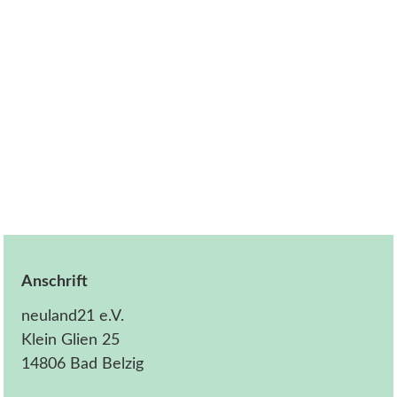
Anschrift
neuland21 e.V.
Klein Glien 25
14806 Bad Belzig