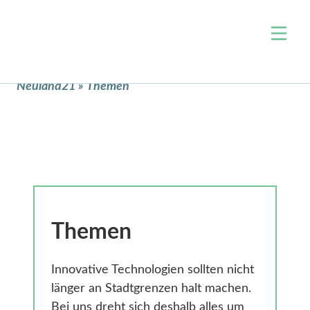
Über uns
Neuland21
»
Themen
Team
Themen
Jobs
Wohnen & Raumentwicklung
Events
Arbeit & Wirtschaft
Projekte
Mobilität
Blog
Zivilgesellschaft & Ehrenamt
Kontakt
Verwaltung & Open Data
Themen
Unterstützen
Digitale Bildung
Newsletter
Klimaschutz & Nachhaltigkeit
Innovative Technologien sollten nicht
Nahversorgung
länger an Stadtgrenzen halt machen.
Presse
Bei uns dreht sich deshalb alles um