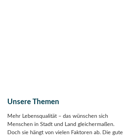
Gesundheit
der Leere noch Entfaltungsmöglichkeiten bietet.
Smarte Ländliche Regionen
Die digitale Transformation erfasst den ländlichen
Raum – und macht ihn zum Lebensraum der
Zukunft. Wir helfen dabei.
entdecken
Unsere Themen
Mehr Lebensqualität – das wünschen sich
Menschen in Stadt und Land gleichermaßen.
Doch sie hängt von vielen Faktoren ab. Die gute