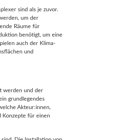
lexer sind als je zuvor.
 werden, um der
wende Räume für
oduktion benötigt, um eine
spielen auch der Klima-
chsflächen und
ht werden und der
ein grundlegendes
welche Akteur:innen,
d Konzepte für einen
sind. Die Installation von