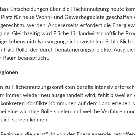
 dass Entscheidungen über die Flächennutzung heute komp
d Platz für neue Wohn- und Gewerbegebiete geschaffen
erecht zu werden. Andererseits erfordert die Energie
ung. Gleichzeitig wird Fläche für landwirtschaftliche Pr
ge Lebensmittelversorgung sicherzustellen. Schließlich 
trale Rolle, der durch Renaturierungsprojekte, Ausglei
en Raum beansprucht.
Regionen
 zu Flächennutzungskonflikten bereits intensiv erforsc
immer wieder neu ausgehandelt wird, fehlt bisweilen 
e konkreten Konflikte Kommunen auf dem Land erleben, 
bei eine wichtige Rolle spielen und welche Verfahren un
leich sorgen können.
 Regionen, die verstärkt von der Energiewende betroffen 