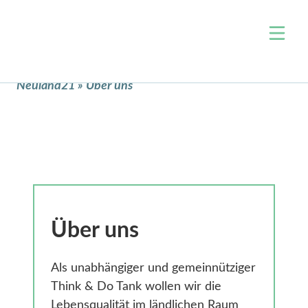
Über uns
Neuland21
»
Über uns
Team
Themen
Jobs
Wohnen & Raumentwicklung
Events
Arbeit & Wirtschaft
Projekte
Mobilität
Blog
Zivilgesellschaft & Ehrenamt
Kontakt
Verwaltung & Open Data
Über uns
Unterstützen
Digitale Bildung
Newsletter
Klimaschutz & Nachhaltigkeit
Als unabhängiger und gemeinnütziger
Nahversorgung
Think & Do Tank wollen wir die
Presse
Lebensqualität im ländlichen Raum