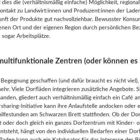
dies die (verhältnismäßig einfache) Möglichkeit, regiona
ontakt zu Landwirt:innen und Produzent:innen der Lade
unft der Produkte gut nachvollziehbar. Bewusster Konsu
genen Ort und der eigenen Region durch persönlichen Be
 sogar Arbeitsplätze.
multifunktionale Zentren (oder können es
er Begegnung geschaffen (und dafür braucht es nicht viel
ehr. Viele Dorfläden integrieren zusätzliche Angebote. S
handen, gliedert auch verhältnismäßig einfach ein Café a
arsharing-Initiative kann ihre Anlaufstelle andocken oder 
ilfestunden am Schwarzen Brett stattfinden. Ob der Do
 oder doch gleich ein ganzes Dorfzentrum mit Kinder- 
steht, hängt von den individuellen Bedarfen einer Dorf