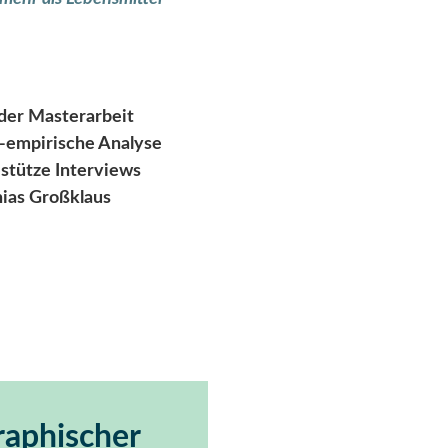
der Masterarbeit
l-empirische Analyse
stütze Interviews
hias Großklaus
raphischer