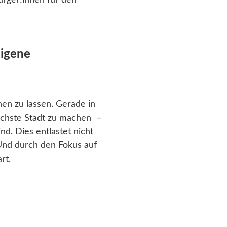
ürger:innen für den
eigene
hen zu lassen. Gerade in
 nächste Stadt zu machen –
nd. Dies entlastet nicht
 Und durch den Fokus auf
art.