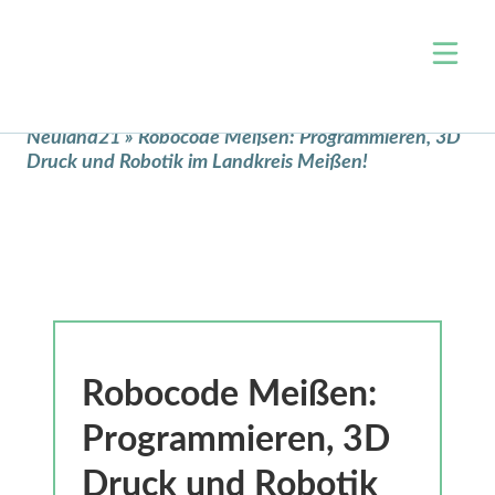
Über uns
Neuland21
»
Robocode Meißen: Programmieren, 3D
Druck und Robotik im Landkreis Meißen!
Team
Themen
Jobs
Wohnen & Raumentwicklung
Events
Arbeit & Wirtschaft
Projekte
Mobilität
Blog
Zivilgesellschaft & Ehrenamt
Kontakt
Verwaltung & Open Data
Unterstützen
Robocode Meißen:
Digitale Bildung
Newsletter
Klimaschutz & Nachhaltigkeit
Programmieren, 3D
Nahversorgung
Presse
Druck und Robotik