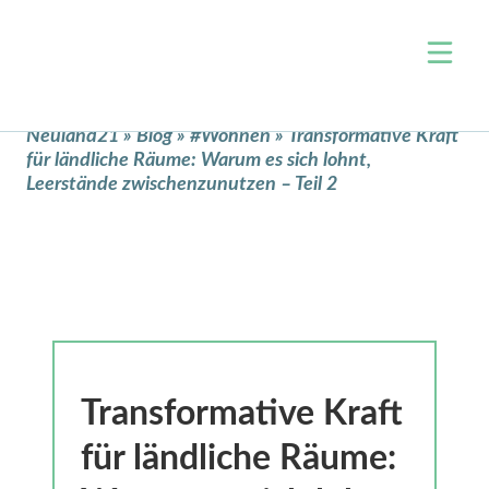
Über uns
Neuland21
»
Blog
»
#Wohnen
»
Transformative Kraft
für ländliche Räume: Warum es sich lohnt,
Team
Themen
Leerstände zwischenzunutzen – Teil 2
Jobs
Wohnen & Raumentwicklung
Events
Arbeit & Wirtschaft
Projekte
Mobilität
Blog
Zivilgesellschaft & Ehrenamt
Kontakt
Verwaltung & Open Data
Unterstützen
Digitale Bildung
Transformative Kraft
Newsletter
Klimaschutz & Nachhaltigkeit
für ländliche Räume:
Nahversorgung
Presse