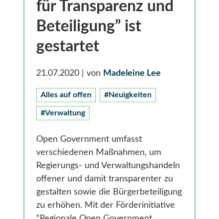
Gesundheit
für Transparenz und
Smarte Ländliche Regionen
Beteiligung” ist
gestartet
21.07.2020
| von
Madeleine Lee
Alles auf offen
#Neuigkeiten
#Verwaltung
Open Government umfasst
verschiedenen Maßnahmen, um
Regierungs- und Verwaltungshandeln
offener und damit transparenter zu
gestalten sowie die Bürgerbeteiligung
zu erhöhen. Mit der Förderinitiative
“Regionale Open Government