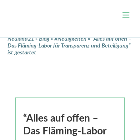
Über uns
Neuland21
»
Blog
»
#Neuigkeiten
»
“Alles auf offen –
Das Fläming-Labor für Transparenz und Beteiligung”
Team
Themen
ist gestartet
Jobs
Wohnen & Raumentwicklung
Events
Arbeit & Wirtschaft
Projekte
Mobilität
Blog
Zivilgesellschaft & Ehrenamt
Kontakt
Verwaltung & Open Data
Unterstützen
Digitale Bildung
“Alles auf offen –
Newsletter
Klimaschutz & Nachhaltigkeit
Das Fläming-Labor
Nahversorgung
Presse