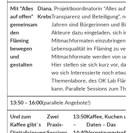
Mit “Alles
Diana
, Projektkoordinatorin “Alles auf o
auf offen”
Krebs
Transparenz und Beteiligung”, ne
gemeinsam
Jahren sind Bürgerinnen und Bürger
den
Akteure dazu eingeladen, sich in
Fläming
Mitmachformaten einzubringen, 
bewegen
Lebensqualität im Fläming zu verb
und
Mitmachformate werden von unters
gestalten
Hier stellen sie sich kurz vor, dan
wo sich Interessierte noch etwas a
Themenlabore, des OK Lab Flämin
kann. Parallele Sessions zum Th
13:50 – 16:00
(parallele Angebote!)
Und zum
Zwei
13:50
Kaffee, Kuchen und
Kaffee gibt`s
Praxis-
–
Daten – Das