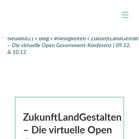
Über uns
Neuland21
»
Blog
»
#Neuigkeiten
»
ZukunftLandGestal
– Die virtuelle Open Government-Konferenz | 09.12.
Team
Themen
& 10.12
Jobs
Wohnen & Raumentwicklung
Events
Arbeit & Wirtschaft
Projekte
Mobilität
Blog
Zivilgesellschaft & Ehrenamt
Kontakt
Verwaltung & Open Data
Digitale Bildung
ZukunftLandGestalten
Klimaschutz & Nachhaltigkeit
– Die virtuelle Open
Nahversorgung