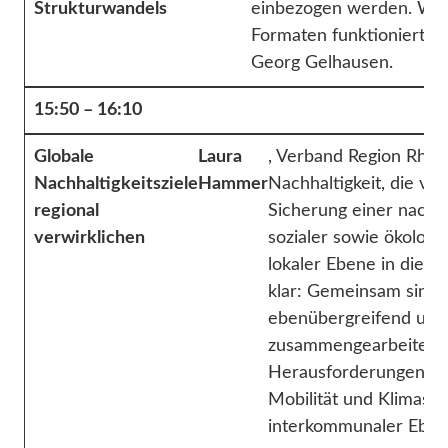
Strukturwandels
einbezogen werden. Wie d
Formaten funktioniert, 
Georg Gelhausen.
15:50 – 16:10
Globale
Laura
, Verband Region Rhei
Nachhaltigkeitsziele
Hammer
Nachhaltigkeit, die vo
regional
Sicherung einer nachh
verwirklichen
sozialer sowie ökologi
lokaler Ebene in die P
klar: Gemeinsam sind w
ebenübergreifend un
zusammengearbeitet w
Herausforderungen, wi
Mobilität und Klimasch
interkommunaler Eben