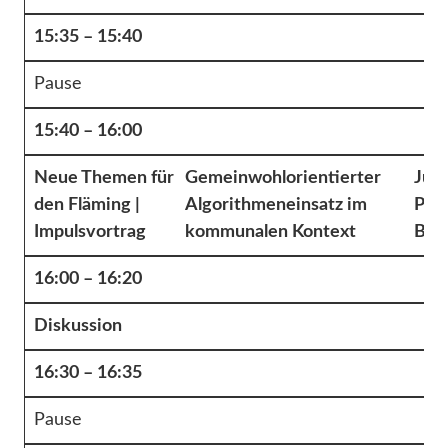
15:35 – 15:40
Pause
15:40 – 16:00
Neue Themen für
Gemeinwohlorientierter
Juli
den Fläming |
Algorithmeneinsatz im
Proj
Impulsvortrag
kommunalen Kontext
Bert
16:00 – 16:20
Diskussion
16:30 – 16:35
Pause