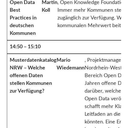
Open Data
Martin
, Open Knowledge Foundation D
Best
Koll
Immer mehr Kommunen stellen 
Practices in
zugänglich zur Verfügung. Wo 
deutschen
kommunalen Mehrwert beitragen,
Kommunen
14:50 – 15:10
Musterdatenkatalog
Mario
, Projektmanager S
NRW – Welche
Wiedemann
Nordrhein-Westfale
offenen Daten
Bereich Open Data. 
stellen Kommunen
Jahren offene Date
zur Verfügung?
darüber, welche D
Open Data veröffen
schafft mehr Klar
Leitfaden an die H
könnten. Eine Erw