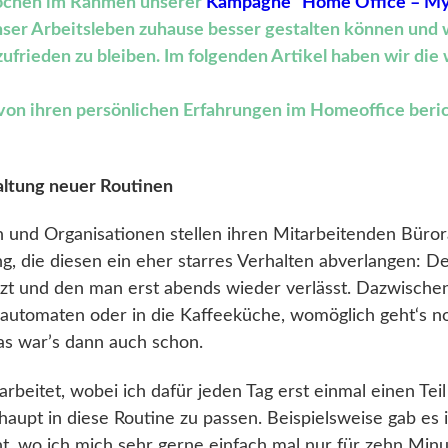
ochen im Rahmen unserer
Kampagne “Home Office – My
nser Arbeitsleben zuhause besser gestalten können und w
 zufrieden zu bleiben. Im folgenden Artikel haben wir die
 von ihren persönlichen Erfahrungen im Homeoffice beri
altung neuer Routinen
und Organisationen stellen ihren Mitarbeitenden Büror
g, die diesen ein eher starres Verhalten abverlangen: De
zt und den man erst abends wieder verlässt. Dazwischen
utomaten oder in die Kaffeeküche, womöglich geht‘s no
as war’s dann auch schon.
rbeitet, wobei ich dafür jeden Tag erst einmal einen Tei
aupt in diese Routine zu passen. Beispielsweise gab es
, wo ich mich sehr gerne einfach mal nur für zehn Minu