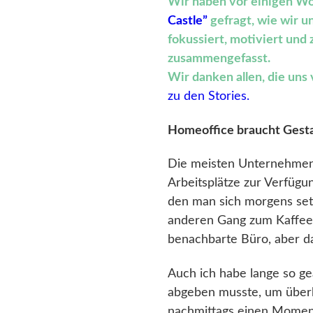
Wir haben vor einigen W
Castle”
gefragt, wie wir u
fokussiert, motiviert und
zusammengefasst.
Wir danken allen, die uns
zu den Stories.
Homeoffice braucht Gest
Die meisten Unternehmen 
Arbeitsplätze zur Verfügun
den man sich morgens set
anderen Gang zum Kaffeea
benachbarte Büro, aber d
Auch ich habe lange so gea
abgeben musste, um überh
nachmittags einen Moment