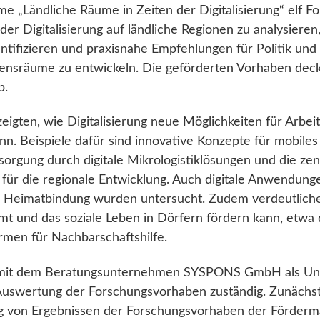
„Ländliche Räume in Zeiten der Digitalisierung“ elf Fo
der Digitalisierung auf ländliche Regionen zu analysiere
tifizieren und praxisnahe Empfehlungen für Politik und 
ebensräume zu entwickeln. Die geförderten Vorhaben dec
b.
igten, wie Digitalisierung neue Möglichkeiten für Arbeit
n. Beispiele dafür sind innovative Konzepte für mobiles 
rgung durch digitale Mikrologistiklösungen und die zentr
 für die regionale Entwicklung. Auch digitale Anwendung
r Heimatbindung wurden untersucht. Zudem verdeutlichen
amt und das soziale Leben in Dörfern fördern kann, etw
rmen für Nachbarschaftshilfe.
mit dem Beratungsunternehmen SYSPONS GmbH als Unt
 Auswertung der Forschungsvorhaben zuständig. Zunächst
g von Ergebnissen der Forschungsvorhaben der Förder