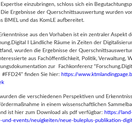
 Expertise einzubringen, schloss sich ein Begutachtungs
. Die Ergebnisse der Querschnittsauswertung wurden vo
das BMEL und das KomLE aufbereitet.
rkenntnisse aus den Vorhaben ist ein zentraler Aspekt 
ng.Digital I Ländliche Räume in Zeiten der Digitalisieru
ttfand, wurden die Ergebnisse der Querschnittsauswertu
eressierte aus Fachöffentlichkeit, Politik, Verwaltung, 
ltungsdokumentation zur Fachkonferenz “Forschung.Digit
 | #FFD24” finden Sie hier:
https://www.ktmlandingpage.
ek
t wurden die verschiedenen Perspektiven und Erkenntnis
fördermaßnahme in einem wissenschaftlichen Sammelban
nd ist hier zum Download als pdf verfügbar:
https://land
-und-events/neuigkeiten/neue-buleplus-publikation-digit