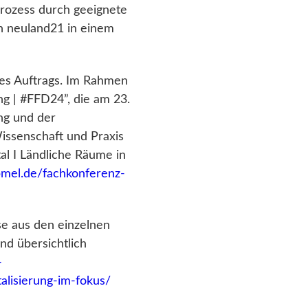
prozess durch geeignete
n neuland21 in einem
des Auftrags. Im Rahmen
ng | #FFD24”, die am 23.
ng und der
Wissenschaft und Praxis
al I Ländliche Räume in
bmel.de/fachkonferenz-
se aus den einzelnen
d übersichtlich
-
alisierung-im-fokus/