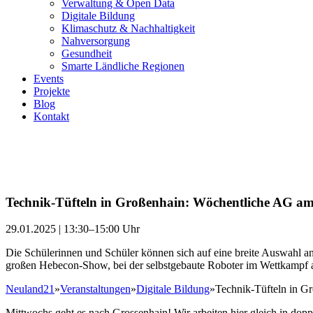
Verwaltung & Open Data
Digitale Bildung
Klimaschutz & Nachhaltigkeit
Nahversorgung
Gesundheit
Smarte Ländliche Regionen
Events
Projekte
Blog
Kontakt
Technik-Tüfteln in Großenhain: Wöchentliche AG 
29.01.2025 | 13:30–15:00 Uhr
Die Schülerinnen und Schüler können sich auf eine breite Auswahl 
großen Hebecon-Show, bei der selbstgebaute Roboter im Wettkampf a
Neuland21
»
Veranstaltungen
»
Digitale Bildung
»
Technik-Tüfteln in 
Mittwochs geht es nach Grossenhain! Wir arbeiten hier gleich in do