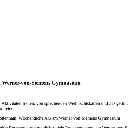
am Werner-von-Siemens Gymnasium
an Aktivitäten freuen: von sprechenden Weihnachtskarten und 3D-gedr
ntreten.
Großenhain: Wöchentliche AG am Werner-von-Siemens Gymnasium
ppelter Besetzung, um möglichst viele Projektangebote am Werner-von-