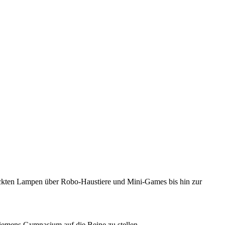
uckten Lampen über Robo-Haustiere und Mini-Games bis hin zur
Siemens Gymnasium auf die Beine zu stellen.