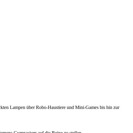
uckten Lampen über Robo-Haustiere und Mini-Games bis hin zur
Siemens Gymnasium auf die Beine zu stellen.