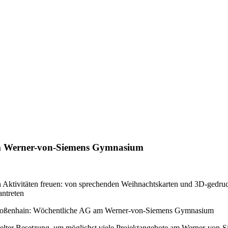
am Werner-von-Siemens Gymnasium
an Aktivitäten freuen: von sprechenden Weihnachtskarten und 3D-gedr
ntreten
Großenhain: Wöchentliche AG am Werner-von-Siemens Gymnasium
ppelter Besetzung, um möglichst viele Projektangebote am Werner-von-