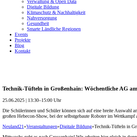
Verwaltung & Open Data
Digitale Bildung
Klimaschutz & Nachhaltigkeit
Nahversorgung
Gesundheit
Smarte Ländliche Regionen
Events
Projekte
Blog
Kontakt
Technik-Tüfteln in Großenhain: Wöchentliche AG 
25.06.2025 | 13:30–15:00 Uhr
Die Schülerinnen und Schüler können sich auf eine breite Auswahl 
großen Hebecon-Show, bei der selbstgebaute Roboter im Wettkampf a
Neuland21
»
Veranstaltungen
»
Digitale Bildung
»
Technik-Tüfteln in 
Mittwochs geht es nach Grossenhain! Wir arbeiten hier gleich in do