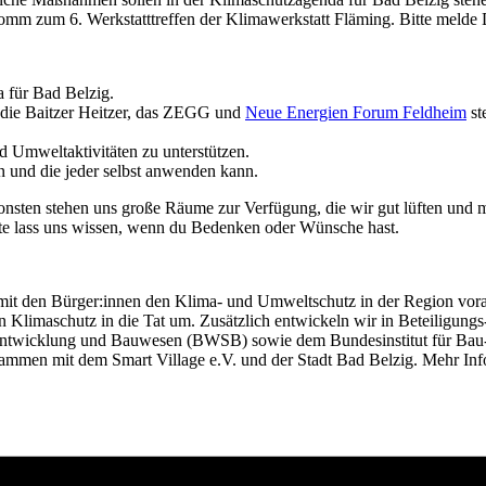
mm zum 6. Werkstatttreffen der Klimawerkstatt Fläming. Bitte melde 
 für Bad Belzig.
. die Baitzer Heitzer, das ZEGG und
Neue Energien Forum Feldheim
st
d Umweltaktivitäten zu unterstützen.
 und die jeder selbst anwenden kann.
nsten stehen uns große Räume zur Verfügung, die wir gut lüften und m
itte lass uns wissen, wenn du Bedenken oder Wünsche hast.
mit den Bürger:innen den Klima- und Umweltschutz in der Region voran
n Klimaschutz in die Tat um. Zusätzlich entwickeln wir in Beteiligun
entwicklung und Bauwesen (BWSB) sowie dem Bundesinstitut für Bau-,
sammen mit dem Smart Village e.V. und der Stadt Bad Belzig. Mehr Info