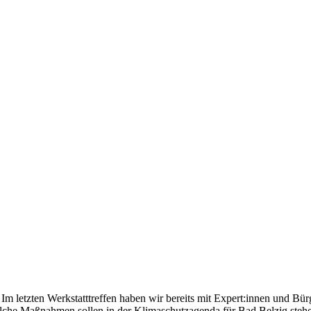
Im letzten Werkstatttreffen haben wir bereits mit Expert:innen und Bü
lche Maßnahmen sollen in der Klimaschutzagenda für Bad Belzig stehen 