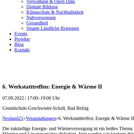
Verwaltung & Open Data
Digitale Bildung
Klimaschutz & Nachhaltigkeit
Nahversorgung
Gesundheit
Smarte Ländliche Regionen
Events
Projekte
Blog
Kontakt
6. Werkstatttreffen: Energie & Wärme II
07.09.2022 | 17:00–19:00 Uhr
Grundschule-Geschwister-Scholl, Bad Belzig
Neuland21
»
Veranstaltungen
»
6. Werkstatttreffen: Energie & Wärme II
Die zukünftige Energie- und Wärmeversorgung ist ein heißes Thema. 
Fläming und Lösungsansätze diskutiert. Jetzt werden wir konkret: We