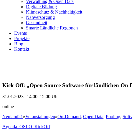
Verwaltung & Open Data
Digitale Bildung
Klimaschutz & Nachhaltigkeit
Nahversorgung
Gesundheit
Smarte Ländliche Regionen
Events
Projekte
Blog
Kontakt
Kick Off: „Open Source Software für ländlichen O
31.01.2023 | 14:00–15:00 Uhr
online
Neuland21
»
Veranstaltungen
»
On-Demand
,
Open Data
,
Pooling
,
Soft
Agenda_OSLO_KickOff