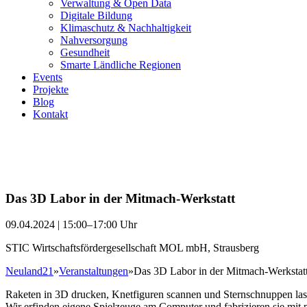
Verwaltung & Open Data
Digitale Bildung
Klimaschutz & Nachhaltigkeit
Nahversorgung
Gesundheit
Smarte Ländliche Regionen
Events
Projekte
Blog
Kontakt
Das 3D Labor in der Mitmach-Werkstatt
09.04.2024 | 15:00–17:00 Uhr
STIC Wirtschaftsfördergesellschaft MOL mbH, Strausberg
Neuland21
»
Veranstaltungen
»
Das 3D Labor in der Mitmach-Werkstat
Raketen in 3D drucken, Knetfiguren scannen und Sternschnuppen l
Wir erfinden eigene Spielzeuge am Computer und fabrizieren sie mi