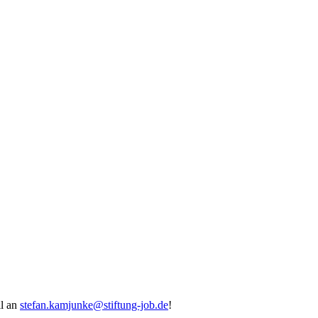
il an
stefan.kamjunke@stiftung-job.de
!