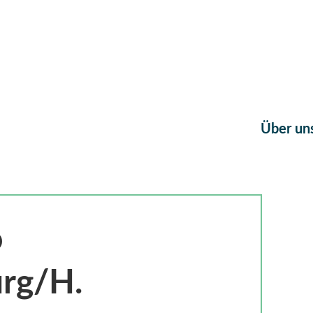
Über un
o
rg/H.