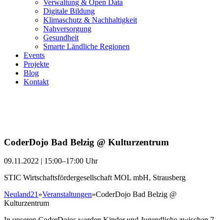
Verwaltung & Open Data
Digitale Bildung
Klimaschutz & Nachhaltigkeit
Nahversorgung
Gesundheit
Smarte Ländliche Regionen
Events
Projekte
Blog
Kontakt
CoderDojo Bad Belzig @ Kulturzentrum
09.11.2022 | 15:00–17:00 Uhr
STIC Wirtschaftsfördergesellschaft MOL mbH, Strausberg
Neuland21
»
Veranstaltungen
»
CoderDojo Bad Belzig @
Kulturzentrum
In unseren CoderDojos werden Kinder und Jugendliche zwischen 7