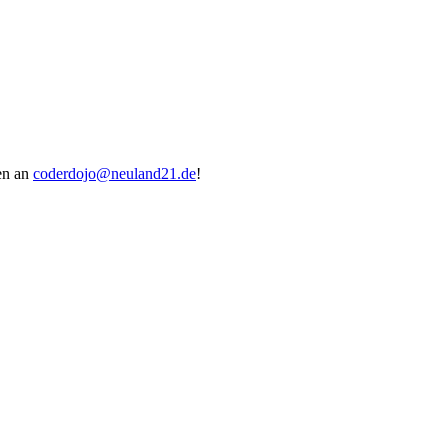
en an
coderdojo@neuland21.de
!